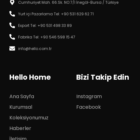
Cumhuriyet Mah. 66.Sk. NO:7/I İnegöl-Bursa / Türkiye
Yurt içi Pazarlama Tel: +90 531 629 62 71‬
Export Tel: +90 531 498 33 89‬
Fabrika Tel: +90 546 598 15 47
info@hello.com.tr
Hello Home
Bizi Takip Edin
Ana Sayfa
Instagram
Kurumsal
Facebook
Koleksiyonumuz
Haberler
İletişim