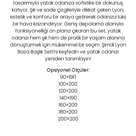
tasarımıyla yatak odanıza sofistike bir dokunuş
katıyor. Şık ve sade çizgileriyle dikkat çeken Lyon,
estetik ve konforu bir araya getirerek odanıza lüks
bir hava kazandırıyor. Geniş depolama alanıyla
fonksiyonelliği ön plana çıkaran bu set, yatak
odanızı hem şık hem de pratik bir yaşam alanına
dönüştürmek için mükemmel bir seçim. Şimdi Lyon
Baza Başlık Seti’ni keşfedin ve yatak odanızı
yeniden tanımlayın!
Opsiyonel Ölçüler:
90×190
100×200
120×200
140×190
160×200
180×200
200×200